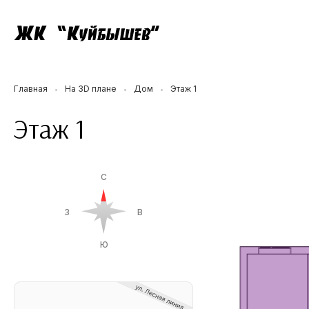
Главная
На 3D плане
Дом
Этаж 1
•
•
•
Этаж 1
С
З
В
Ю