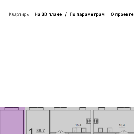
/
Квартиры:
На 3D плане
По параметрам
О проекте
Заявка на бронирование
ЖК Куйбышев, -комн №