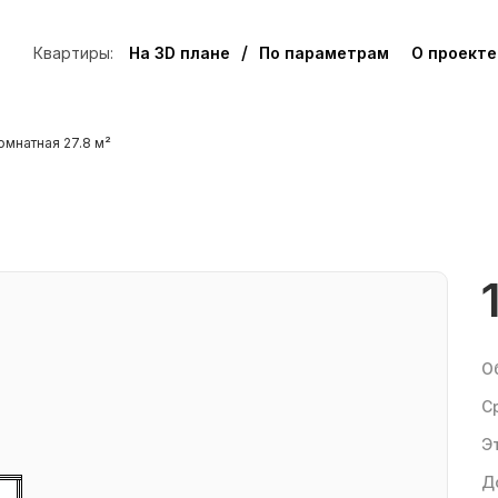
/
Квартиры:
На 3D плане
По параметрам
О проекте
мнатная 27.8 м²
О
С
Заявка на бронирование
Э
ЖК Куйбышев, 1-комн №71
Д