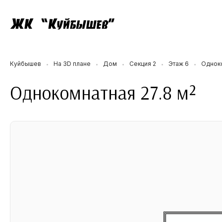
Куйбышев
На 3D плане
Дом
Секция 2
Этаж 6
Одноко
•
•
•
•
•
Однокомнатная 27.8 м²