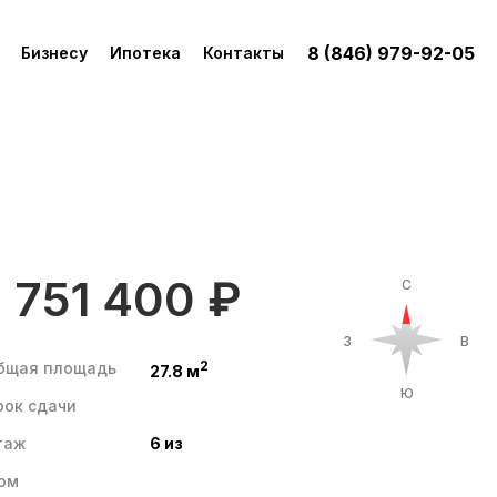
8 (846) 979-92-05
Бизнесу
Ипотека
Контакты
1 751 400 ₽
С
З
В
2
бщая площадь
27.8 м
Ю
рок сдачи
таж
6 из
ом