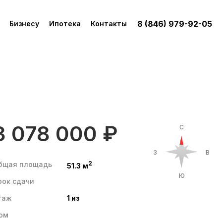
8 (846) 979-92-05
Бизнесу
Ипотека
Контакты
3 078 000 ₽
С
З
В
2
бщая площадь
51.3 м
Ю
рок сдачи
таж
1 из
ом