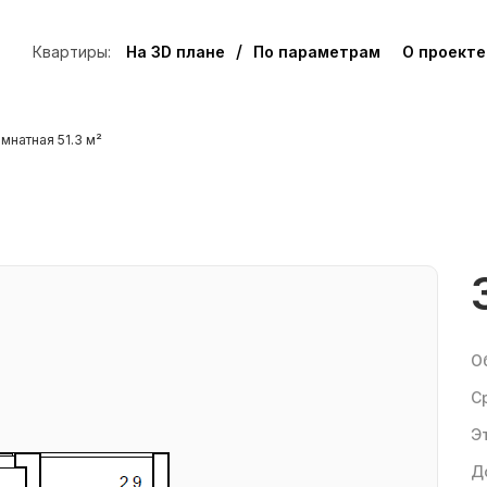
/
Квартиры:
На 3D плане
По параметрам
О проекте
мнатная 51.3 м²
О
С
Заявка на бронирование
Э
ЖК Куйбышев, 2-комн №1
Д