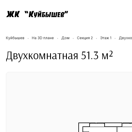
Куйбышев
На 3D плане
Дом
Секция 2
Этаж 1
Двухко
•
•
•
•
•
Двухкомнатная 51.3 м²